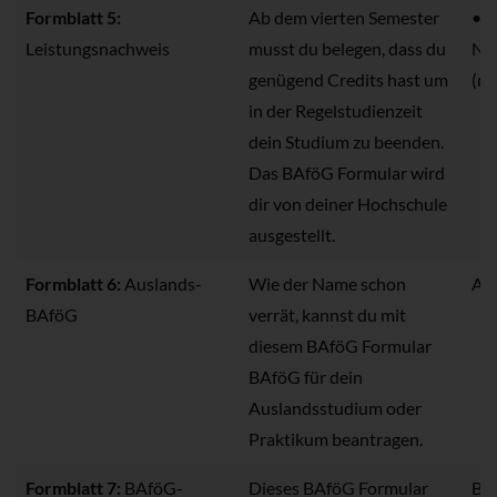
Formblatt 5:
Ab dem vierten Semester
• F
Leistungsnachweis
musst du belegen, dass du
Nac
genügend Credits hast um
(ni
in der Regelstudienzeit
dein Studium zu beenden.
Das BAföG Formular wird
dir von deiner Hochschule
ausgestellt.
Formblatt 6:
Auslands-
Wie der Name schon
Au
BAföG
verrät, kannst du mit
diesem BAföG Formular
BAföG für dein
Auslandsstudium oder
Praktikum beantragen.
Formblatt 7:
BAföG-
Dieses BAföG Formular
Bei