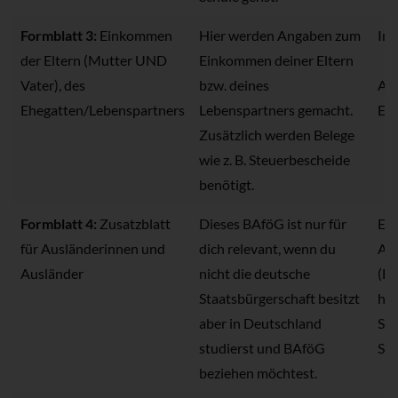
Formblatt 3:
Einkommen
Hier werden Angaben zum
Im
der Eltern (Mutter UND
Einkommen deiner Eltern
Vater), des
bzw. deines
Au
Ehegatten/Lebenspartners
Lebenspartners gemacht.
El
Zusätzlich werden Belege
wie z. B. Steuerbescheide
benötigt.
Formblatt 4:
Zusatzblatt
Dieses BAföG ist nur für
Ers
für Ausländerinnen und
dich relevant, wenn du
Au
Ausländer
nicht die deutsche
(El
Staatsbürgerschaft besitzt
hab
aber in Deutschland
Sta
studierst und BAföG
Son
beziehen möchtest.