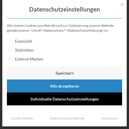
Mit di
Datenschutzeinstellungen
Wir nutzen Cookies zum Betrieb und zur Optimierung unserer Website
BAföG Formblätter &
gemäß unserer <a href="/datenschutz/">Datenschutzerklärung</a>.
Es folgt eine Liste der Service-Gruppen, für die eine Einwillig
Essenziell
Formulare
Statistiken
Externe Medien
Alle Formulare, die du für
einen erfolgreichen BAföG-
Speichern
Antrag benötigst
Alle akzeptieren
Individuelle Datenschutzeinstellungen
Cookie-Details
Datenschutzerklärung
Impressum