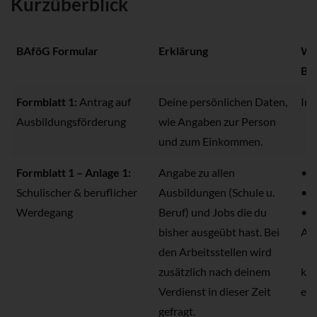
Kurzüberblick
BAföG Formular
Erklärung
Wir
BA
Formblatt 1:
Antrag auf
Deine persönlichen Daten,
Im
Ausbildungsförderung
wie Angaben zur Person
und zum Einkommen.
Formblatt 1 – Anlage 1:
Angabe zu allen
• B
Schulischer & beruflicher
Ausbildungen (Schule u.
• 
Werdegang
Beruf) und Jobs die du
• n
bisher ausgeübt hast. Bei
Au
den Arbeitsstellen wird
zusätzlich nach deinem
kan
Verdienst in dieser Zeit
ent
gefragt.