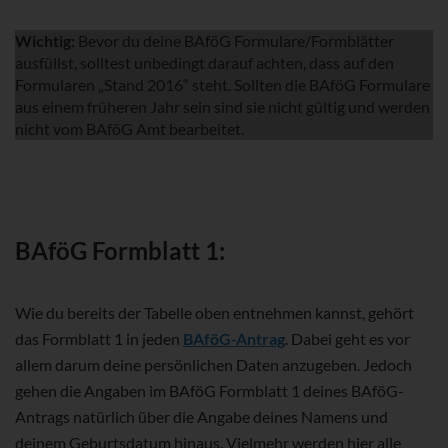
Wichtig:
Bevor du deine BAföG Formulare/Formblätter
ausfüllst, solltest unbedingt darauf achten, dass auf den
Formularen „Stand 2016“ steht. Sollten die BAföG Formulare
aus einem früheren Jahr sein sind sie nicht gültig und werden
nicht vom BAföG Amt bearbeitet.
BAföG Formblatt 1:
Wie du bereits der Tabelle oben entnehmen kannst, gehört
das Formblatt 1 in jeden
BAföG-Antrag
. Dabei geht es vor
allem darum deine persönlichen Daten anzugeben. Jedoch
gehen die Angaben im BAföG Formblatt 1 deines BAföG-
Antrags natürlich über die Angabe deines Namens und
deinem Geburtsdatum hinaus. Vielmehr werden hier alle