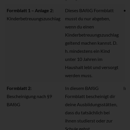
Formblatt 1 – Anlage 2:
Dieses BAföG Formblatt
• B
Kinderbetreuungszuschlag
musst du nur abgeben,
wenn du einen
Kinderbetreuungszuschlag
geltend machen kannst. D.
h. mindestens ein Kind
unter 10 Jahren im
Haushalt lebt und versorgt
werden muss.
Formblatt 2:
In diesem BAföG
Im
Bescheinigung nach §9
Formblatt bescheinigt dir
BAföG
deine Ausbildungsstätten,
dass du tatsächlich bei
ihnen studierst oder zur
Schule gehst.