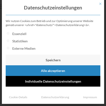
Mit di
Datenschutzeinstellungen
Wir nutzen Cookies zum Betrieb und zur Optimierung unserer Website
BAföG-Vermögen
gemäß unserer <a href="/datenschutz/">Datenschutzerklärung</a>.
Es folgt eine Liste der Service-Gruppen, für die eine Einwillig
Essenziell
Alles über das BAföG-
Statistiken
Vermögen!
Externe Medien
Speichern
Alle akzeptieren
Individuelle Datenschutzeinstellungen
Cookie-Details
Datenschutzerklärung
Impressum