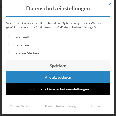
Mit di
Datenschutzeinstellungen
Wir nutzen Cookies zum Betrieb und zur Optimierung unserer Website
Studienkredit
gemäß unserer <a href="/datenschutz/">Datenschutzerklärung</a>.
Es folgt eine Liste der Service-Gruppen, für die eine Einwillig
Essenziell
So kannst du dein Studium
Statistiken
finanzieren
Externe Medien
Speichern
Alle akzeptieren
Individuelle Datenschutzeinstellungen
Cookie-Details
Datenschutzerklärung
Impressum