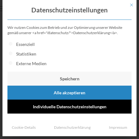
Mit di
Datenschutzeinstellungen
Wir nutzen Cookies zum Betrieb und zur Optimierung unserer Website
KfW Bildungskredit
gemäß unserer <a href="/datenschutz/">Datenschutzerklärung</a>.
Es folgt eine Liste der Service-Gruppen, für die eine Einwillig
Essenziell
Deine finanzielle Förderung
Statistiken
fürs Studiums!
Externe Medien
Speichern
Alle akzeptieren
Individuelle Datenschutzeinstellungen
Cookie-Details
Datenschutzerklärung
Impressum