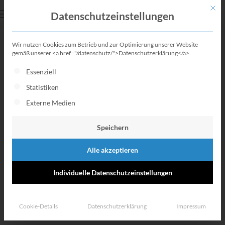
Mit di
Datenschutzeinstellungen
Wir nutzen Cookies zum Betrieb und zur Optimierung unserer Website
BAföG Amt Kiel
gemäß unserer <a href="/datenschutz/">Datenschutzerklärung</a>.
Es folgt eine Liste der Service-Gruppen, für die eine Einwillig
Essenziell
BAföG Amt Kiel: BAföG Antrag
Statistiken
einreichen beim
Externe Medien
Studentenwerk Kiel
Speichern
Alle akzeptieren
Individuelle Datenschutzeinstellungen
Cookie-Details
Datenschutzerklärung
Impressum